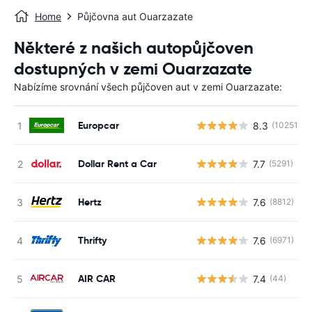
Home
Půjčovna aut Ouarzazate
Některé z našich autopůjčoven
dostupných v zemi Ouarzazate
Nabízíme srovnání všech půjčoven aut v zemi Ouarzazate:
Europcar
8.3
(10251)
Dollar Rent a Car
7.7
(5291)
Hertz
7.6
(8812)
Thrifty
7.6
(6971)
AIR CAR
7.4
(44)