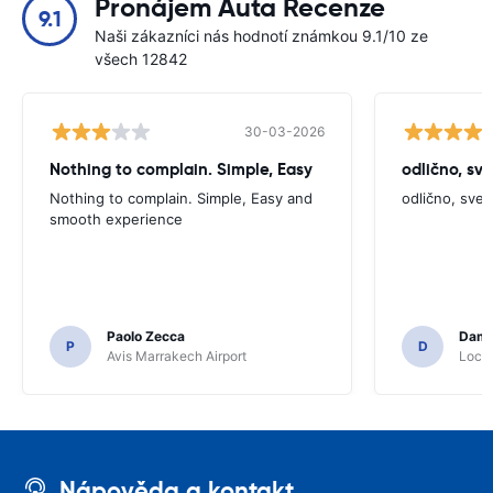
Pronájem Auta Recenze
9.1
Naši zákazníci nás hodnotí známkou 9.1/10 ze
všech 12842
30-03-2026
Nothing to complain. Simple, Easy
odlično, sv
Nothing to complain. Simple, Easy and
odlično, sve
smooth experience
Paolo Zecca
Dami
P
D
Avis Marrakech Airport
Locat
Nápověda a kontakt