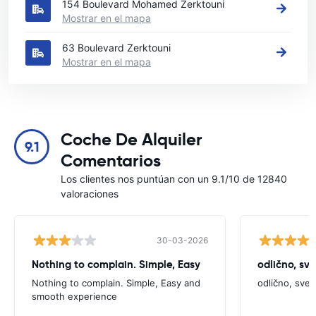
154 Boulevard Mohamed Zerktouni
Mostrar en el mapa
63 Boulevard Zerktouni
Mostrar en el mapa
Coche De Alquiler
9.1
Comentarios
Los clientes nos puntúan con un 9.1/10 de 12840
valoraciones
30-03-2026
Nothing to complain. Simple, Easy
odlično, sv
Nothing to complain. Simple, Easy and
odlično, sve
smooth experience