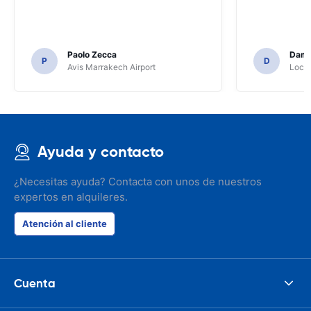
Paolo Zecca
Dami
P
D
Avis Marrakech Airport
Locat
Ayuda y contacto
¿Necesitas ayuda? Contacta con unos de nuestros
expertos en alquileres.
Atención al cliente
Cuenta