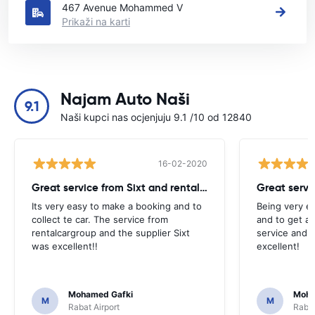
467 Avenue Mohammed V
Prikaži na karti
Najam Auto Naši
9.1
Naši kupci nas ocjenjuju 9.1 /10 od 12840
16-02-2020
Great service from Sixt and rentalcargroup!
Its very easy to make a booking and to
Being very e
collect te car. The service from
and to get a 
rentalcargroup and the supplier Sixt
service and t
was excellent!!
excellent!
Mohamed Gafki
Moha
M
M
Rabat Airport
Rabat