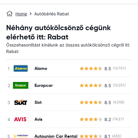
Home
Autóbérlés Rabat
Néhány autókölcsönző cégünk
elérhető itt: Rabat
Összehasonlítást kínálunk az összes autókölcsönző cégről itt:
Rabat:
Alamo
8.5
(10701)
Europcar
8.5
(10251)
Sixt
8.5
(4356)
Avis
8.2
(7437)
Autounion Car Rental
8.1
(483)