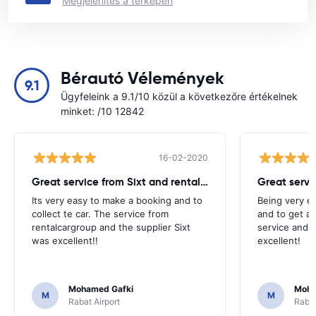
Megjelenítés a térképen
Bérautó Vélemények
9.1
Ügyfeleink a 9.1/10 közül a következőre értékelnek
minket: /10 12842
16-02-2020
Great service from Sixt and rentalcargroup!
Its very easy to make a booking and to
Being very e
collect te car. The service from
and to get a 
rentalcargroup and the supplier Sixt
service and t
was excellent!!
excellent!
Mohamed Gafki
Moha
M
M
Rabat Airport
Rabat