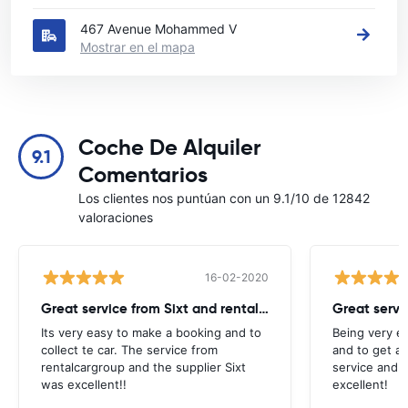
467 Avenue Mohammed V
Mostrar en el mapa
Coche De Alquiler
9.1
Comentarios
Los clientes nos puntúan con un 9.1/10 de 12842
valoraciones
16-02-2020
Great service from Sixt and rentalcargroup!
Its very easy to make a booking and to
Being very e
collect te car. The service from
and to get a 
rentalcargroup and the supplier Sixt
service and t
was excellent!!
excellent!