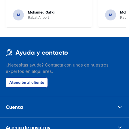
Mohamed Gafki
Moha
M
M
Rabat Airport
Rabat
Ayuda y contacto
¿Necesitas ayuda? Contacta con unos de nuestros
expertos en alquileres.
Atención al cliente
Cuenta
Acerca de nosotros