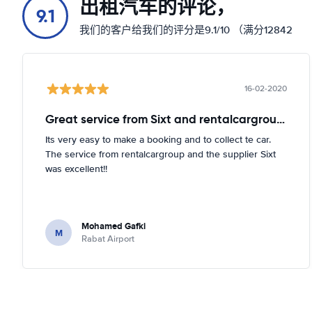
出租汽车的评论，
9.1
我们的客户给我们的评分是9.1/10 （满分12842
16-02-2020
Great service from Sixt and rentalcargroup!
Its very easy to make a booking and to collect te car.
The service from rentalcargroup and the supplier Sixt
was excellent!!
Mohamed Gafki
M
Rabat Airport