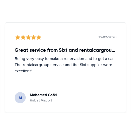
16-02-2020
Great service from Sixt and rentalcargroup!
Being very easy to make a reservation and to get a car.
The rentalcargroup service and the Sixt supplier were
excellent!
Mohamed Gafki
M
Rabat Airport