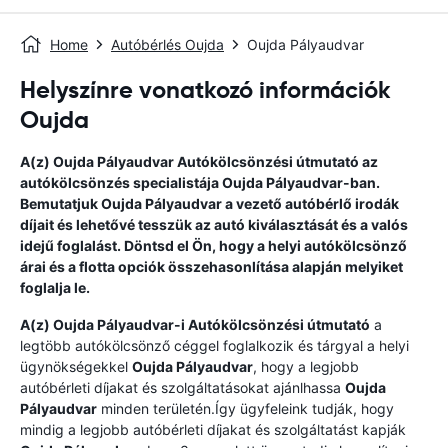
Home
Autóbérlés Oujda
Oujda Pályaudvar
Helyszínre vonatkozó információk
Oujda
A(z)
Oujda Pályaudvar
Autókölcsönzési útmutató
az
autókölcsönzés specialistája
Oujda Pályaudvar
-ban.
Bemutatjuk
Oujda Pályaudvar
a vezető autóbérlő irodák
díjait és lehetővé tesszük az autó kiválasztását és a valós
idejű foglalást. Döntsd el Ön, hogy a helyi autókölcsönző
árai és a flotta opciók összehasonlítása alapján melyiket
foglalja le.
A(z)
Oujda Pályaudvar
-i Autókölcsönzési útmutató
a
legtöbb autókölcsönző céggel foglalkozik és tárgyal a helyi
ügynökségekkel
Oujda Pályaudvar
, hogy a legjobb
autóbérleti díjakat és szolgáltatásokat ajánlhassa
Oujda
Pályaudvar
minden területén.Így ügyfeleink tudják, hogy
mindig a legjobb autóbérleti díjakat és szolgáltatást kapják