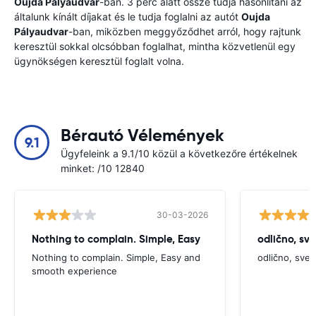
Oujda Pályaudvar
-ban. 3 perc alatt össze tudja hasonlítani az
általunk kínált díjakat és le tudja foglalni az autót
Oujda
Pályaudvar
-ban, miközben meggyőződhet arról, hogy rajtunk
keresztül sokkal olcsóbban foglalhat, mintha közvetlenül egy
ügynökségen keresztül foglalt volna.
Bérautó Vélemények
9.1
Ügyfeleink a 9.1/10 közül a következőre értékelnek
minket: /10 12840
30-03-2026
Nothing to complain. Simple, Easy
odlično, sv
Nothing to complain. Simple, Easy and
odlično, sve
smooth experience