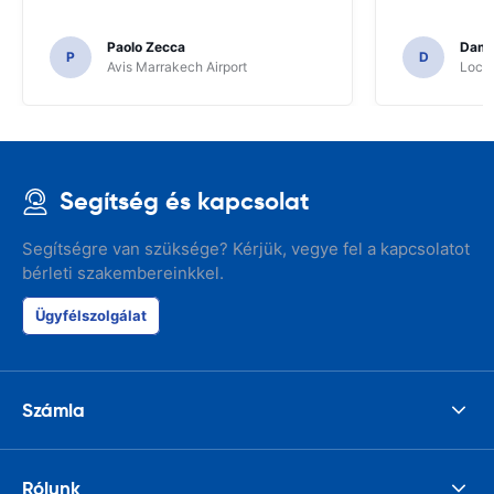
Paolo Zecca
Dami
P
D
Avis Marrakech Airport
Locat
Segítség és kapcsolat
Segítségre van szüksége? Kérjük, vegye fel a kapcsolatot
bérleti szakembereinkkel.
Ügyfélszolgálat
Számla
Rólunk