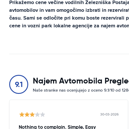
Prikažemo cene večine vodilnih
Železniška Postaj
avtomobilov in vam omogočimo izbrati in rezervirat
času. Sami se odločite pri komu boste rezervirali 
cene in vozni park lokalne agencije za najem avto
Najem Avtomobila Pregle
9.1
Naše stranke nas ocenjujejo z oceno 9.1/10 od 12
30-03-2026
Nothing to complain. Simple, Easy