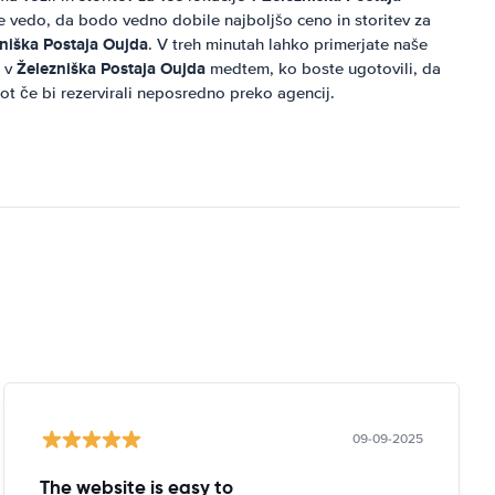
e vedo, da bodo vedno dobile najboljšo ceno in storitev za
niška Postaja Oujda
. V treh minutah lahko primerjate naše
Železniška Postaja Oujda
o v
medtem, ko boste ugotovili, da
ot če bi rezervirali neposredno preko agencij.
09-09-2025
The website is easy to