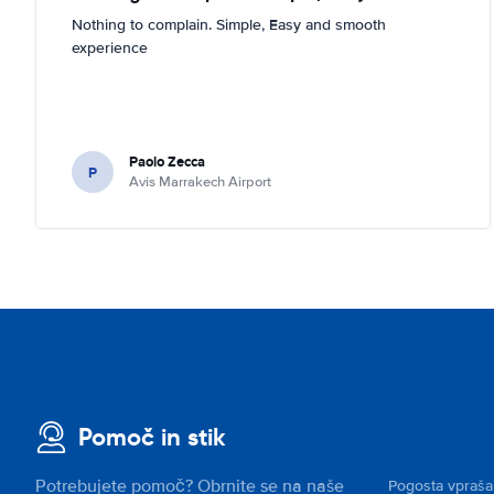
Nothing to complain. Simple, Easy and smooth
experience
Paolo Zecca
P
Avis Marrakech Airport
Pomoč in stik
Potrebujete pomoč? Obrnite se na naše
Pogosta vpraša