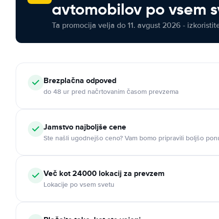
avtomobilov po vsem s
Ta promocija velja do 11. avgust 2026 - izkoristit
Brezplačna odpoved
do 48 ur pred načrtovanim časom prevzema
Jamstvo najboljše cene
Ste našli ugodnejšo ceno? Vam bomo pripravili boljšo pon
Več kot 24000 lokacij za prevzem
Lokacije po vsem svetu