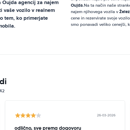
a Oujda
agencij za najem
Oujda
.Na ta način naše strank
i vaše vozilo v realnem
Želez
najem njihovega vozila v
po tem, ko primerjate
cene in rezervirate svoje vozil
smo ponavadi veliko cenejši, k
mobila.
di
842
26-03-2026
odlično, sve prema dogovoru