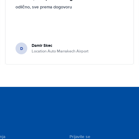
odlično, sve prema dogovoru
Damir Skec
D
Location Auto Marrakech Airport
nja
Prijavite se