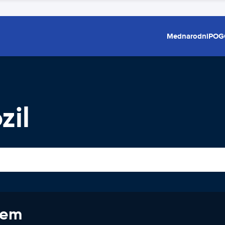
Mednarodni
POG
zil
jem