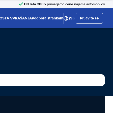
Od leta 2005
primerjamo cene najema avtomobilov
OSTA VPRAŠANJA
Podpora strankam
(SI)
Prijavite se