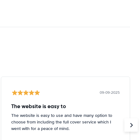
09-09-2025
The website is easy to
The website is easy to use and have many option to
choose from including the full cover service which I
went with for a peace of mind.