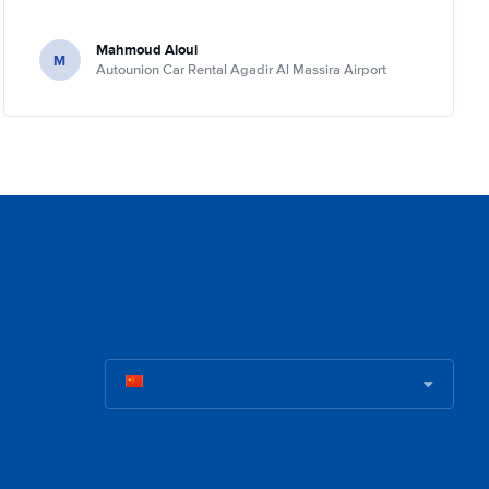
Mahmoud Aloui
M
Autounion Car Rental Agadir Al Massira Airport