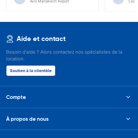
Avis Marrakech Airport
Locat
Aide et contact
Besoin d'aide ? Alors contactez nos spécialistes de la
location.
Soutien à la clientèle
Compte
À propos de nous