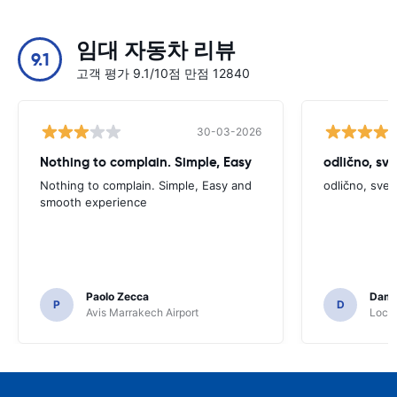
임대 자동차 리뷰
9.1
고객 평가 9.1/10점 만점 12840
30-03-2026
Nothing to complain. Simple, Easy
odlično, sv
Nothing to complain. Simple, Easy and
odlično, sve
smooth experience
Paolo Zecca
Dami
P
D
Avis Marrakech Airport
Locat