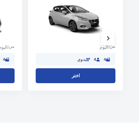
من
من
/اليوم
/اليوم
4
4
يدوي
4
اختر