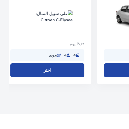
من
/اليوم
4
4
يدوي
اختر