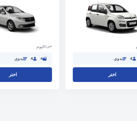
من
/اليوم
4
يدوي
4
4
يدوي
اختر
اختر