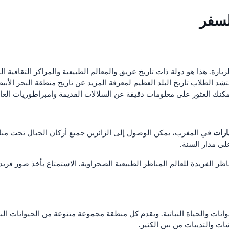
لسفر
يارة. هذا هو دولة ذات تاريخ عريق والمعالم الطبيعية والمراكز الثقافية ال
د الطلاب تاريخ البلد العظيم لمعرفة المزيد عن تاريخ منطقة البحر الأبيض 
يمكنك العثور على معلومات دقيقة عن السلالات القديمة وامبراطوريات العا
ارات
في المغرب، يمكن الوصول إلى الزائرين جميع أركان الجبال تحت مناخ
لى مدار السنة.
ر الفريدة للعالم المناظر الطبيعية الصحراوية. الاستمتاع بأخذ صور فريدة
نات والحياة النباتية. ويقدم كل منطقة مجموعة متنوعة من الحيوانات البرية 
ات والثدييات من بين الكثير.