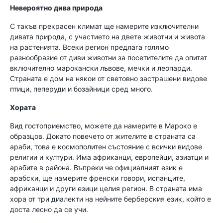
Невероятно дива природа
С такъв прекрасен климат ще намерите изключителни
дивата природа, с участието на двете животни и живота
на растенията. Всеки регион предлага голямо
разнообразие от диви животни за посетителите да опитат
включително марокански лъвове, мечки и леопарди.
Страната е дом на някои от световно застрашени видове
птици, пеперуди и бозайници сред много.
Хората
Вид гостоприемство, можете да намерите в Мароко е
образцов. Докато повечето от жителите в страната са
араби, това е космополитен състояние с всички видове
религии и култури. Има африканци, европейци, азиатци и
арабите в района. Въпреки че официалният език е
арабски, ще намерите френски говори, испанците,
африканци и други езици целия регион. В страната има
хора от три диалекти на нейните берберския език, който е
доста лесно да се учи.