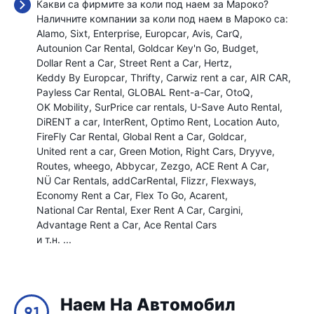
Какви са фирмите за коли под наем за Мароко?
Наличните компании за коли под наем в Мароко са:
Alamo
Sixt
Enterprise
Europcar
Avis
CarQ
Autounion Car Rental
Goldcar Key'n Go
Budget
Dollar Rent a Car
Street Rent a Car
Hertz
Keddy By Europcar
Thrifty
Carwiz rent a car
AIR CAR
Payless Car Rental
GLOBAL Rent-a-Car
OtoQ
OK Mobility
SurPrice car rentals
U-Save Auto Rental
DiRENT a car
InterRent
Optimo Rent
Location Auto
FireFly Car Rental
Global Rent a Car
Goldcar
United rent a car
Green Motion
Right Cars
Dryyve
Routes
wheego
Abbycar
Zezgo
ACE Rent A Car
NÜ Car Rentals
addCarRental
Flizzr
Flexways
Economy Rent a Car
Flex To Go
Acarent
National Car Rental
Exer Rent A Car
Cargini
Advantage Rent a Car
Ace Rental Cars
и т.н. ...
Наем На Автомобил
9.1