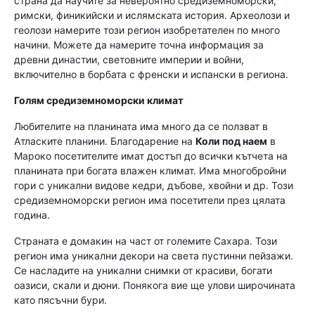
страна да научите за невероятно средиземноморски,
римски, финикийски и ислямската история. Археолози и
геолози намерите този регион изобретателен по много
начини. Можете да намерите точна информация за
древни династии, световните империи и войни,
включително в борбата с френски и испански в региона.
Голям средиземноморски климат
Любителите на планината има много да се ползват в
Атласките планини. Благодарение на
Коли под наем
в
Мароко посетителите имат достъп до всички кътчета на
планината при богата влажен климат. Има многобройни
гори с уникални видове кедри, дъбове, хвойни и др. Този
средиземноморски регион има посетители през цялата
година.
Страната е домакин на част от големите Сахара. Този
регион има уникални декори на света пустинни пейзажи.
Се насладите на уникални снимки от красиви, богати
оазиси, скали и дюни. Понякога вие ще улови широчината
като пясъчни бури.