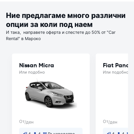
Ние предлагаме много различни
опции за коли под наем
И така, направете оферта и спестете до 50% от "Car
Rental" в Мароко
Nissan Micra
Fiat Panda
Или подобно
Или подобно
От
От
/ден
/ден
4
4
Ръководство
4
4