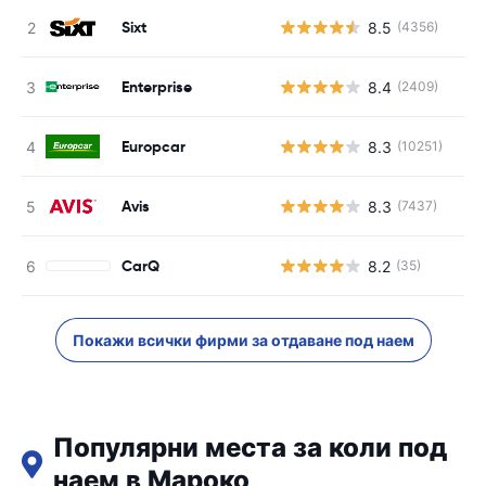
Sixt
8.5
(4356)
Enterprise
8.4
(2409)
Europcar
8.3
(10251)
Avis
8.3
(7437)
CarQ
8.2
(35)
Покажи всички фирми за отдаване под наем
Популярни места за коли под
наем в Мароко