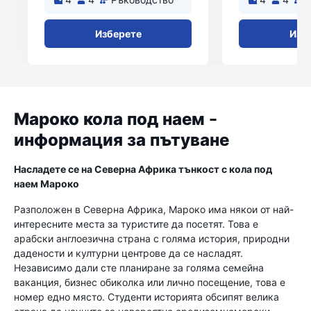
Изберете
Изб
Мароко кола под наем -
информация за пътуване
Насладете се на Северна Африка тънкост с кола под
наем Мароко
Разположен в Северна Африка, Мароко има някои от най-
интересните места за туристите да посетят. Това е
арабски англоезична страна с голяма история, природни
дадености и културни центрове да се насладят.
Независимо дали сте планиране за голяма семейна
ваканция, бизнес обиколка или лично посещение, това е
номер едно място. Студенти историята обсипят велика