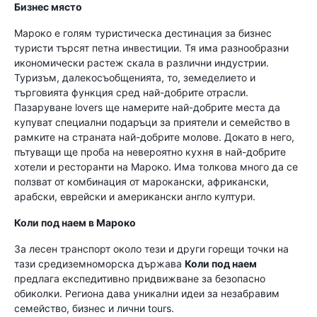
Бизнес място
Мароко е голям туристическа дестинация за бизнес
туристи търсят петна инвестиции. Тя има разнообразни
икономически растеж скала в различни индустрии.
Туризъм, далекосъобщенията, то, земеделието и
търговията функция сред най-добрите отрасли.
Пазаруване lovers ще намерите най-добрите места да
купуват специални подаръци за приятели и семейство в
рамките на страната най-добрите молове. Докато в него,
пътуващи ще проба на невероятно кухня в най-добрите
хотели и ресторанти на Мароко. Има толкова много да се
ползват от комбинация от марокански, африкански,
арабски, еврейски и американски англо култури.
Коли под наем в Мароко
За лесен транспорт около тези и други горещи точки на
тази средиземноморска държава
Коли под наем
предлага експедитивно придвижване за безопасно
обиколки. Региона дава уникални идеи за незабравим
семейство, бизнес и лични tours.