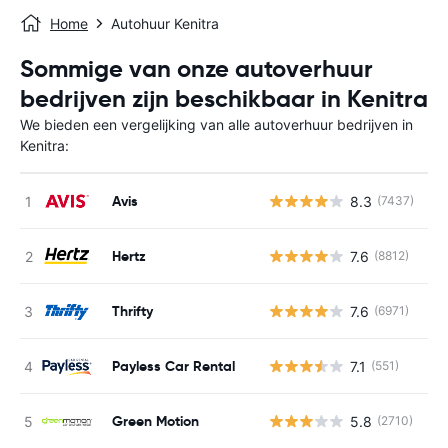
Home
Autohuur Kenitra
Sommige van onze autoverhuur
bedrijven zijn beschikbaar in Kenitra
We bieden een vergelijking van alle autoverhuur bedrijven in
Kenitra:
Avis
8.3
(7437)
G
Hertz
7.6
(8812)
G
Thrifty
7.6
(6971)
G
Payless Car Rental
7.1
(551)
G
Green Motion
5.8
(2710)
G