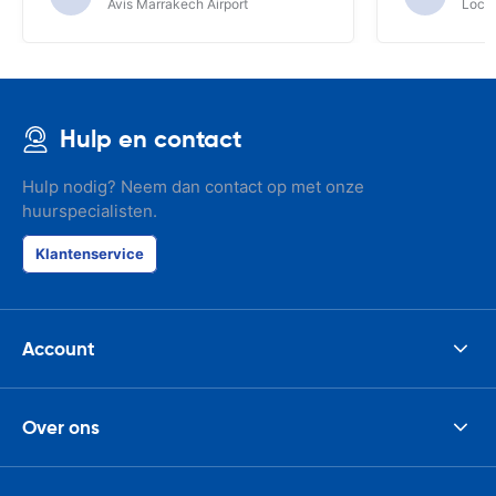
Avis Marrakech Airport
Locat
Hulp en contact
Hulp nodig? Neem dan contact op met onze
huurspecialisten.
Klantenservice
Account
Over ons