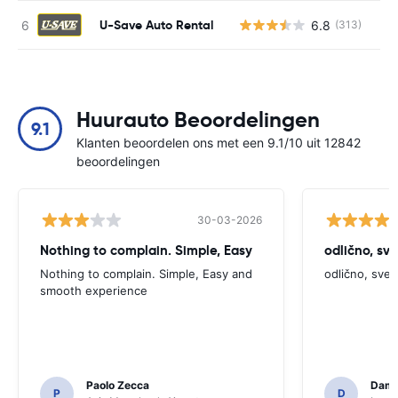
U-Save Auto Rental
6.8
(313)
G
Huurauto Beoordelingen
9.1
Klanten beoordelen ons met een 9.1/10 uit 12842
beoordelingen
30-03-2026
Nothing to complain. Simple, Easy
odlično, sv
Nothing to complain. Simple, Easy and
odlično, sve
smooth experience
Paolo Zecca
Dami
P
D