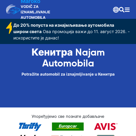
Maroko
VODIČ ZA
IZNAMLJIVANJE
AUTOMOBILA
До 20% попуста на изнајмљивање аутомобила
широм света
Ова промоција важи до 11. август 2026. -
искористите је данас!
Кенитра Najam
Automobila
Potražite automobil za iznajmljivanje u Кенитра
Упоређујемо све познате добављаче