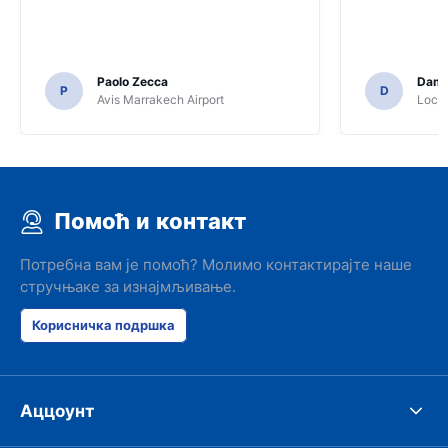
Paolo Zecca
Dami
P
D
Avis Marrakech Airport
Locat
Помоћ и контакт
Потребна вам је помоћ? Молимо контактирајте наше
стручњаке за изнајмљивање.
Корисничка подршка
Аццоунт