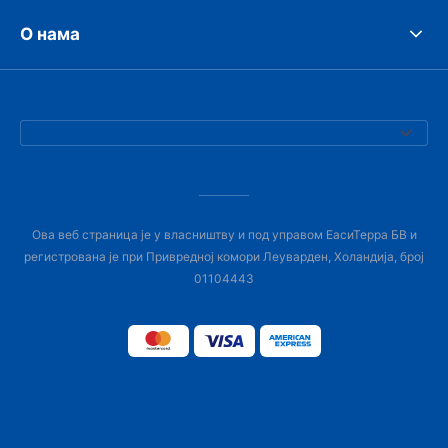
О нама
Ова веб страница је у власништву и под управом ЕасиТерра БВ и
регистрована је при Привредној комори Леуварден, Холандија, број
01104443