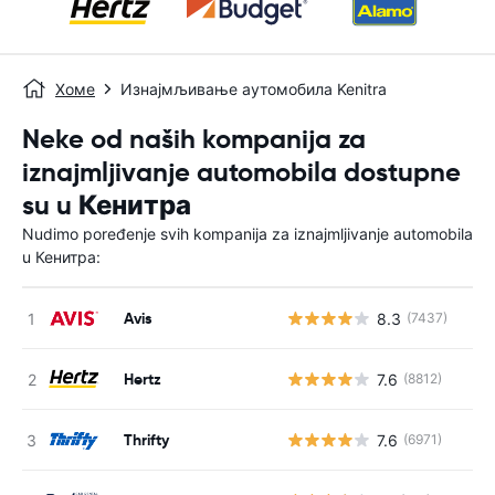
Хоме
Изнајмљивање аутомобила Kenitra
Neke od naših kompanija za
iznajmljivanje automobila dostupne
su u Кенитра
Nudimo poređenje svih kompanija za iznajmljivanje automobila
u Кенитра:
Avis
8.3
(7437)
Н
Hertz
7.6
(8812)
Н
Thrifty
7.6
(6971)
Н