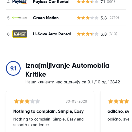
Payless Car Rental
7.1
(551)
Н
Green Motion
5.8
(2710)
Н
U-Save Auto Rental
6.8
(313)
Н
Iznajmljivanje Automobila
9.1
Kritike
Наши клијенти нас оцењују са 9.1 /10 од 12842
30-03-2026
Nothing to complain. Simple, Easy
odlično, sv
Nothing to complain. Simple, Easy and
odlično, sve
smooth experience