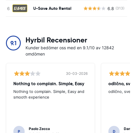
U-Save Auto Rental
6.8
(313)
Hyrbil Recensioner
9.1
Kunder bedömer oss med en 9.1/10 av 12842
omdömen
30-03-2026
Nothing to complain. Simple, Easy
odlično, sv
Nothing to complain. Simple, Easy and
odlično, sve
smooth experience
Paolo Zecca
Dami
P
D