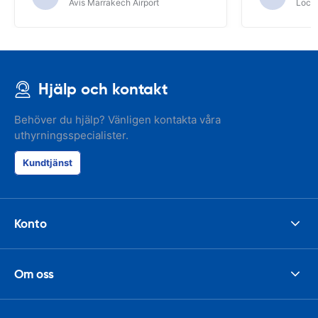
Avis Marrakech Airport
Locat
Hjälp och kontakt
Behöver du hjälp? Vänligen kontakta våra
uthyrningsspecialister.
Kundtjänst
Konto
Om oss