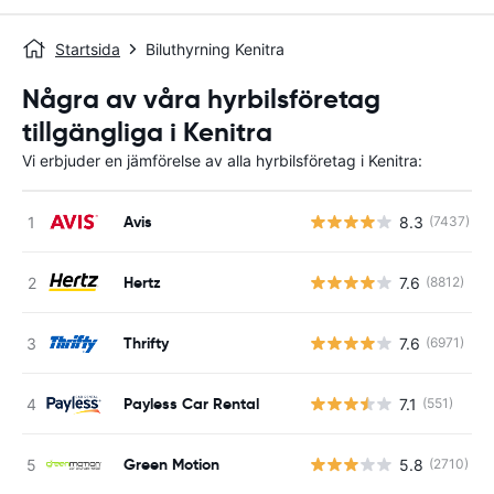
Startsida
Biluthyrning Kenitra
Några av våra hyrbilsföretag
tillgängliga i Kenitra
Vi erbjuder en jämförelse av alla hyrbilsföretag i Kenitra:
Avis
8.3
(7437)
Hertz
7.6
(8812)
Thrifty
7.6
(6971)
Payless Car Rental
7.1
(551)
Green Motion
5.8
(2710)