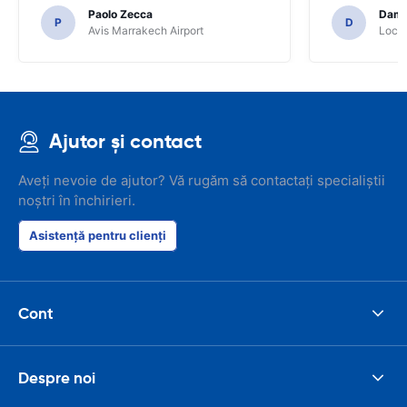
Paolo Zecca
Dami
P
D
Avis Marrakech Airport
Locat
Ajutor și contact
Aveți nevoie de ajutor? Vă rugăm să contactați specialiștii
noștri în închirieri.
Asistență pentru clienți
Cont
Despre noi