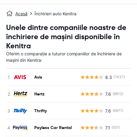
Acasă
Închirieri auto Kenitra
Unele dintre companiile noastre de
închiriere de mașini disponibile în
Kenitra
Oferim o comparație a tuturor companiilor de închiriere de
mașini din Kenitra:
Avis
8.3
(7437)
Nu
Hertz
7.6
(8812)
Nu
Thrifty
7.6
(6971)
Nu
Payless Car Rental
7.1
(551)
Nu