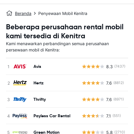
Beranda
Penyewaan Mobil Kenitra
Beberapa perusahaan rental mobil
kami tersedia di Kenitra
Kami menawarkan perbandingan semua perusahaan
persewaan mobil di Kenitra:
Avis
8.3
(7437)
Hertz
7.6
(8812)
Thrifty
7.6
(6971)
Payless Car Rental
7.1
(551)
Green Motion
5.8
(2710)