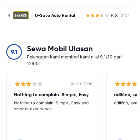
U-Save Auto Rental
6.8
(313)
Sewa Mobil Ulasan
9.1
Pelanggan kami memberi kami nilai 9.1/10 dari
12842
30-03-2026
Nothing to complain. Simple, Easy
odlično, sv
Nothing to complain. Simple, Easy and
odlično, sve
smooth experience