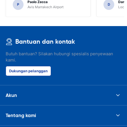
Paolo Zecca
Dami
P
D
Avis Marrakech Airport
Locat
Bantuan dan kontak
Butuh bantuan? Silakan hubungi spesialis penyewaan
kami.
Dukungan pelanggan
Akun
Tentang kami