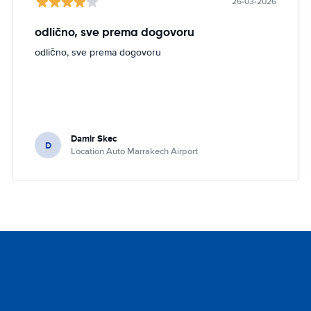
26-03-2026
odlično, sve prema dogovoru
odlično, sve prema dogovoru
Damir Skec
D
Location Auto Marrakech Airport