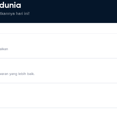
 dunia
kannya hari ini!
alkan
aran yang lebih baik.