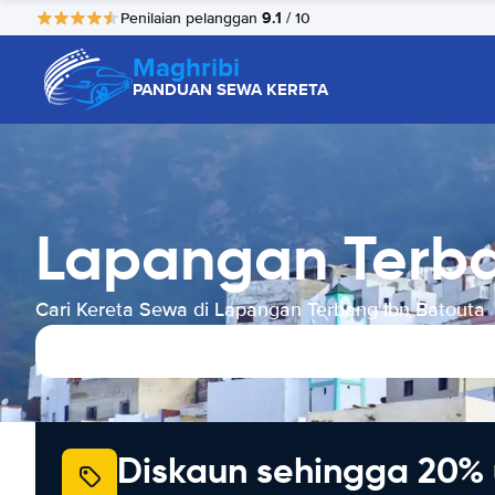
9.1
Penilaian pelanggan
/ 10
Maghribi
PANDUAN SEWA KERETA
Lapangan Terba
Cari Kereta Sewa di Lapangan Terbang Ibn Batouta
Diskaun sehingga 20% 