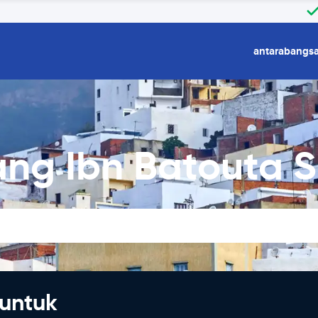
antarabangs
ng Ibn Batouta 
untuk