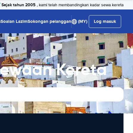
Sejak tahun 2005
, kami telah membandingkan kadar sewa kereta
a
Soalan Lazim
Sokongan pelanggan
(MY)
Log masuk
Sewaan Kereta