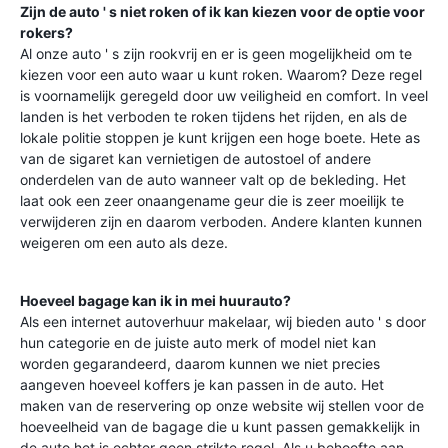
Zijn de auto ' s niet roken of ik kan kiezen voor de optie voor
rokers?
Al onze auto ' s zijn rookvrij en er is geen mogelijkheid om te
kiezen voor een auto waar u kunt roken. Waarom? Deze regel
is voornamelijk geregeld door uw veiligheid en comfort. In veel
landen is het verboden te roken tijdens het rijden, en als de
lokale politie stoppen je kunt krijgen een hoge boete. Hete as
van de sigaret kan vernietigen de autostoel of andere
onderdelen van de auto wanneer valt op de bekleding. Het
laat ook een zeer onaangename geur die is zeer moeilijk te
verwijderen zijn en daarom verboden. Andere klanten kunnen
weigeren om een auto als deze.
Hoeveel bagage kan ik in mei huurauto?
Als een internet autoverhuur makelaar, wij bieden auto ' s door
hun categorie en de juiste auto merk of model niet kan
worden gegarandeerd, daarom kunnen we niet precies
aangeven hoeveel koffers je kan passen in de auto. Het
maken van de reservering op onze website wij stellen voor de
hoeveelheid van de bagage die u kunt passen gemakkelijk in
de auto het is echter geen strikte regel. Als u behoefte aan