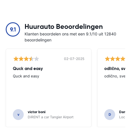
Huurauto Beoordelingen
9.1
Klanten beoordelen ons met een 9.1/10 uit 12840
beoordelingen
02-07-2025
Quck and easy
odlično, sv
Quck and easy
odlično, sve
victor boni
Dami
v
D
DiRENT a car Tangier Airport
Locat