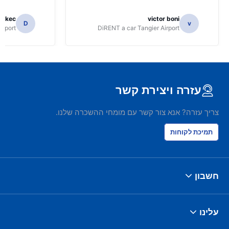
 Skec
victor boni
D
v
irport
DiRENT a car Tangier Airport
עזרה ויצירת קשר
צריך עזרה? אנא צור קשר עם מומחי ההשכרה שלנו.
תמיכת לקוחות
חשבון
עלינו