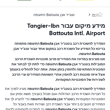
בַּיִת
טנג'יר אבן Batouta התעופה
מידע מיקום עבור Tangier-Ibn
Battouta Intl. Airport
המדריך להשכרת רכב ב
טנג'יר אבן Batouta התעופה
מתמחה
בריכוז כל המידע על השכרת רכב במקום אחד עבור
טנג'יר אבן
Batouta התעופה
.
אנו מציגים במרוכז את המחירים מרוב סוכנויות השכרת הרכב
המובילות ב
טנג'יר אבן Batouta התעופה
כדי לתת לך לבחור את
המכונית המתאימה ולהזמין בזמן אמת. אתה יכול להחליט בעצמך
אצל איזה סוכנות רכב להזמין אחרי השוואת המחירים וציי הרכב
לשכירות של הסוכנויות המקומיות.
המדריך להשכרת רכב ב
טנג'יר אבן Batouta התעופה
מציג לפניך את
כל חברות השכרת הרכב הגדולות ווגם מנהל בעבורך משא ומתן עם
הסוכנויות המקומיות ב
טנג'יר אבן Batouta התעופה
כדי להציע לך את
המחירים הטובים ביותר עבור השכרת רכב ושירות וזאת בעבור כל
המיקומים ב
טנג'יר אבן Batouta התעופה
.כך לומדים לקוחותינו לדעת