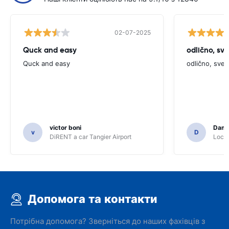
02-07-2025
Quck and easy
odlično, sv
Quck and easy
odlično, sve
victor boni
Dami
v
D
DiRENT a car Tangier Airport
Locat
Допомога та контакти
Потрібна допомога? Зверніться до наших фахівців з