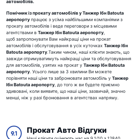
автомобілів.
Помічник із прокату автомобілів у
Танжер Ібн Batouta
аеропорту
працює з усіма найбільшими компаніями з
прокату автомобілів і веде переговори з місцевими
агентствами в
Танжер Ібн Batouta аеропорту
,
щоб запропонувати Вам найкращі ціни на прокат
автомобілів і обслуговування в усіх куточках
Танжер Ібн
Batouta аеропорту
.Таким чином, наші клієнти знають, що
завжди отримуватимуть найкращі ціни та обслуговування
для автомобілів, узятих на прокат у
Танжер Ібн Batouta
аеропорту
. Усього лише за 3 хвилини Ви можете
порівняти наші ціни та забронювати автомобіль у
Танжер
Ібн Batouta аеропорту
, до того ж ви будете приємно
здивовані, коли виявите, що наші ціни, зазвичай, значно
менші, ніж у разі бронювання в агентствах напряму.
Прокат Авто Відгуки
9.1
Наші клієнти оцінюють нас на 9.1/10 з 12840