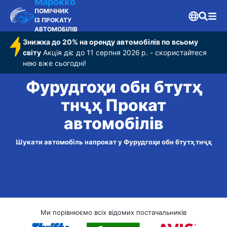
Марокко
ПОМІЧНИК
ІЗ ПРОКАТУ
АВТОМОБІЛІВ
Знижка до 20% на оренду автомобілів по всьому
світу
Акція діє до 11 серпня 2026 р. - скористайтеся
нею вже сьогодні!
Фурудгоҳи обн бтутҳ
тнҷҳ Прокат
автомобілів
Шукати автомобіль напрокат у Фурудгоҳи обн бтутҳ тнҷҳ
Ми порівнюємо всіх відомих постачальників