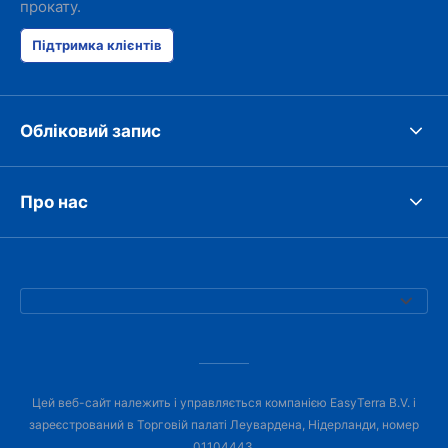
прокату.
Підтримка клієнтів
Обліковий запис
Про нас
Цей веб-сайт належить і управляється компанією EasyTerra B.V. і
зареєстрований в Торговій палаті Леувардена, Нідерланди, номер
01104443.