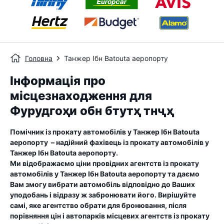
Головна
Танжер Ібн Batouta аеропорту
Інформація про
місцезнаходження для
Фурудгоҳи обн бтутҳ тнҷҳ
Помічник із прокату автомобілів у
Танжер Ібн Batouta
аеропорту
– надійний фахівець із прокату автомобілів у
Танжер Ібн Batouta аеропорту
.
Ми відображаємо ціни провідних агентств із прокату
автомобілів у
Танжер Ібн Batouta аеропорту
та даємо
Вам змогу вибрати автомобіль відповідно до Ваших
уподобань і відразу ж забронювати його. Вирішуйте
самі, яке агентство обрати для бронювання, після
порівняння цін і автопарків місцевих агентств із прокату