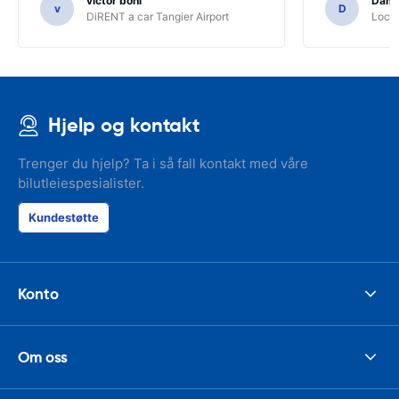
victor boni
Dami
v
D
DiRENT a car Tangier Airport
Locat
Hjelp og kontakt
Trenger du hjelp? Ta i så fall kontakt med våre
bilutleiespesialister.
Kundestøtte
Konto
Om oss