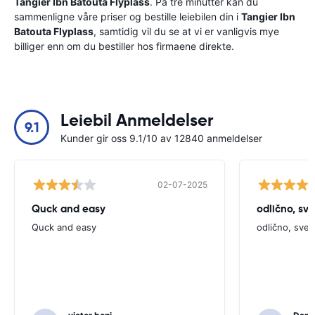
Tangier Ibn Batouta Flyplass
. På tre minutter kan du
sammenligne våre priser og bestille leiebilen din i
Tangier Ibn
Batouta Flyplass
, samtidig vil du se at vi er vanligvis mye
billiger enn om du bestiller hos firmaene direkte.
Leiebil Anmeldelser
9.1
Kunder gir oss 9.1/10 av 12840 anmeldelser
02-07-2025
Quck and easy
odlično, sv
Quck and easy
odlično, sve