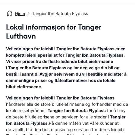
Hjem
Tangier Ibn Batouta Flyplass
Lokal informasjon for Tanger
Lufthavn
Veiledningen for leiebil i
Tangier Ibn Batouta Flyplass
er en
komplett leiebilspesialist for
Tangier Ibn Batouta Flyplass
.
Vi viser priser fra de fleste ledende bilutleiefirmaene
i
Tangier Ibn Batouta Flyplass
og lar deg velge din bil og
bestill i sanntid. Avgjør selv hvem du vil bestille med etter å
sammenligne priser og flåtealternativer hos de lokale
bilutleiefirmaene.
Veiledningen for leiebil i
Tangier Ibn Batouta Flyplass
håndterer alle de store bilutleiefirmaene og forhandler med de
lokale reisebyråene i
Tangier Ibn Batouta Flyplass
for å tilby
de beste bilutleieprisene og servicen for alle steder i
Tangier
Ibn Batouta Flyplass
.På denne måten vet våre kunder at
de vil alltid få den beste prisen og servicen for deres leiebil i