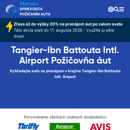
Maroko
SPRIEVODCA
POŽIČANÍM AUTA
Zľava až do výšky 20% na prenájom áut po celom svete
Táto akcia platí do 11. augusta 2026 - využite ju ešte
dnes!
Tangier-Ibn Battouta Intl.
Airport Požičovňa áut
Vyhľadajte auto na prenájom v krajine Tangier-Ibn Battouta
Intl. Airport
Porovnávame všetkých známych dodávateľov