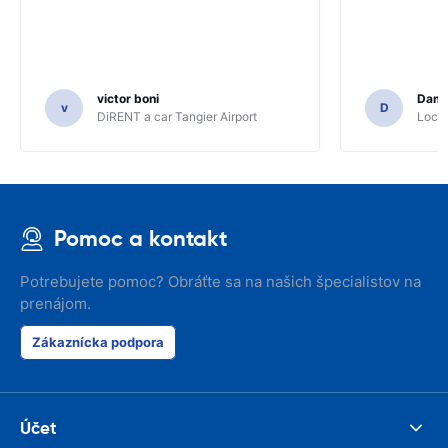
victor boni
Dami
v
D
DiRENT a car Tangier Airport
Locat
Pomoc a kontakt
Potrebujete pomoc? Obráťte sa na našich špecialistov na
prenájom.
Zákaznícka podpora
Účet