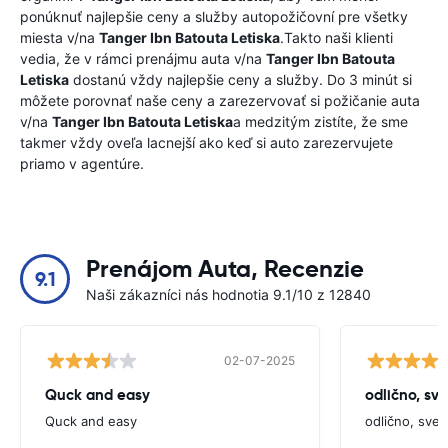
ponúknuť najlepšie ceny a služby autopožičovní pre všetky
miesta v/na
Tanger Ibn Batouta Letiska
.Takto naši klienti
vedia, že v rámci prenájmu auta v/na
Tanger Ibn Batouta
Letiska
dostanú vždy najlepšie ceny a služby. Do 3 minút si
môžete porovnať naše ceny a zarezervovať si požičanie auta
v/na
Tanger Ibn Batouta Letiska
a medzitým zistíte, že sme
takmer vždy oveľa lacnejší ako keď si auto zarezervujete
priamo v agentúre.
Prenájom Auta, Recenzie
9.1
Naši zákazníci nás hodnotia 9.1/10 z 12840
02-07-2025
Quck and easy
odlično, sv
Quck and easy
odlično, sve