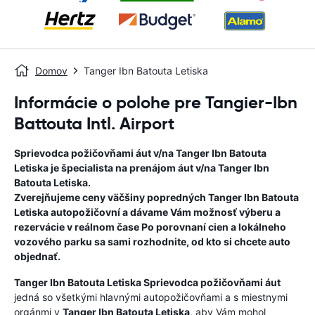
Domov
Tanger Ibn Batouta Letiska
Informácie o polohe pre Tangier-Ibn
Battouta Intl. Airport
Sprievodca požičovňami áut v/na
Tanger Ibn Batouta
Letiska
je špecialista na prenájom áut v/na
Tanger Ibn
Batouta Letiska
.
Zverejňujeme ceny väčšiny popredných
Tanger Ibn Batouta
Letiska
autopožičovní a dávame Vám možnosť výberu a
rezervácie v reálnom čase Po porovnaní cien a lokálneho
vozového parku sa sami rozhodnite, od kto si chcete auto
objednať.
Tanger Ibn Batouta Letiska
Sprievodca požičovňami áut
jedná so všetkými hlavnými autopožičovňami a s miestnymi
orgánmi v
Tanger Ibn Batouta Letiska
, aby Vám mohol