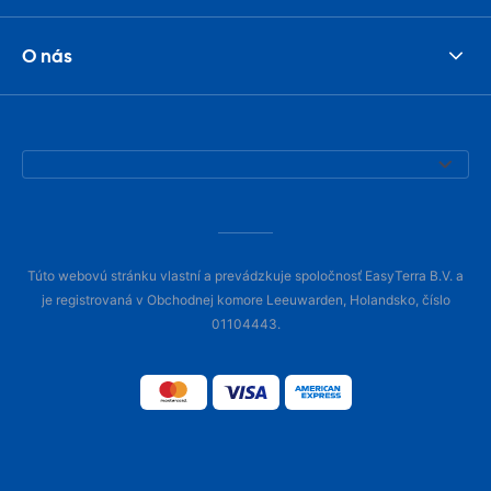
O nás
Túto webovú stránku vlastní a prevádzkuje spoločnosť EasyTerra B.V. a
je registrovaná v Obchodnej komore Leeuwarden, Holandsko, číslo
01104443.